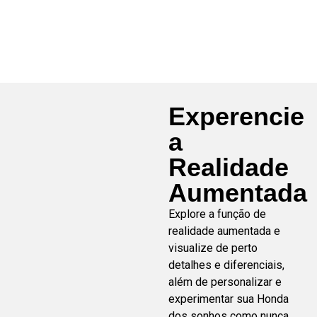
+
SAIBA
MAIS
+
Experencie
a
Realidade
Aumentada
Explore a função de
realidade aumentada e
visualize de perto
detalhes e diferenciais,
além de personalizar e
experimentar sua Honda
dos sonhos como nunca